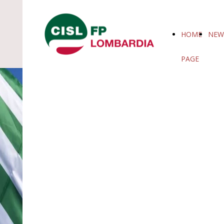
HOME
NEW
PAGE
CISL FP
Siamo donne e uomini che
LOMBARDIA
credono nei valori del lavoro,
delle idee, della solidarietà