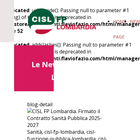
Deprecated
: urlencode(): Passing null to parameter #1
($string) of type string is deprecated in
HOME
NEW
/datastore/componenti.flaviofazio.com/html/manager
on line
52
PAGE
Deprecated
: addslashes(): Passing null to parameter #1
($string) of type string is deprecated in
/datastore/componenti.flaviofazio.com/html/manager
Le News della CISL FP
on line
52
Lombardia
blog-detail
Sanità, cisl-fp-lombardia, cisl-
funzione-pubblica-lombardia, cisl-