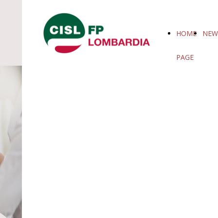
HOME
NEW
PAGE
CORSO ECM
50 CREDITI
Percorso ECM da 50 crediti gratis
GRATIS
in tessera per gli iscritti CISL FP
Lombardia