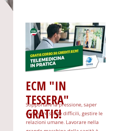
ECM "IN
TESSERA"
Sopportare la pressione, saper
GRATIS!
compiere scelte difficili, gestire le
relazioni umane. Lavorare nella
grande macchina della sanità è